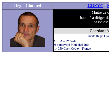
Régis Clouard
GREYC
/
Maître de 
habilité à diriger 
Associate
Coordonnée
E-mail:
Regis.Clo
GREYC IMAGE
6 boulevard Maréchal Juin
14050 Caen Cedex - France