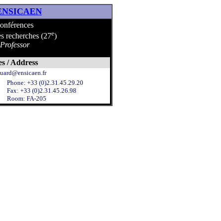
ENSICAEN
conférences
e
des recherches (27
)
 Professor
s / Address
uard@ensicaen.fr
Phone: +33 (0)2.31.45.29.20
Fax: +33 (0)2.31.45.26.98
Room: FA-205